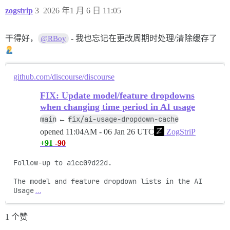
zogstrip
3
2026 年1 月 6 日 11:05
干得好，
- 我也忘记在更改周期时处理/清除缓存了
@RBoy
github.com/discourse/discourse
FIX: Update model/feature dropdowns
when changing time period in AI usage
main
fix/ai-usage-dropdown-cache
←
opened
11:04AM - 06 Jan 26 UTC
ZogStriP
+91
-90
Follow-up to a1cc09d22d.

The model and feature dropdown lists in the AI 
Usage
…
1 个赞