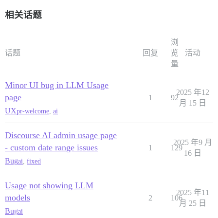
相关话题
浏
话题
回复
览
活动
量
Minor UI bug in LLM Usage
2025 年12
page
1
92
月 15 日
UX
pr-welcome
,
ai
Discourse AI admin usage page
2025 年9 月
- custom date range issues
1
129
16 日
Bug
ai
,
fixed
Usage not showing LLM
2025 年11
models
2
106
月 25 日
Bug
ai