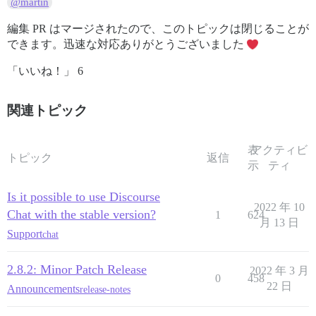
@martin
編集 PR はマージされたので、このトピックは閉じることが
できます。迅速な対応ありがとうございました
「いいね！」 6
関連トピック
表
アクティビ
トピック
返信
示
ティ
Is it possible to use Discourse
2022 年 10
Chat with the stable version?
1
624
月 13 日
Support
chat
2.8.2: Minor Patch Release
2022 年 3 月
0
458
22 日
Announcements
release-notes