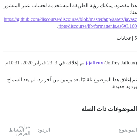
هذا مقصود. يمكنك رؤية الطريقة المستخدمة لحساب عمر المنشور
هنا:
https://github.com/discourse/discourse/blob/master/app/assets/javasc
.
ripts/discourse/lib/formatter.js.es6#L160
5 إعجابات
(Joffrey Jaffeux) تم إغلاقه في
j.jaffeux
3
23 فبراير 2020، 10:31م
تم إغلاق هذا الموضوع تلقائيًا بعد يومين من آخر رد. لم يعد السماح
بردود جديدة.
الموضوعات ذات الصلة
مرات
الموضوع
الردود
النشاط
العرض