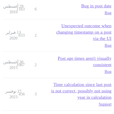
Bug in post date
29 أغسطس
1163
6
2016
Bug
Unexpected outcome when
changing timestamp on a post
13 فبراير
633
2
2020
via the UI
Bug
Post age times aren't visually
30 أغسطس
consistent
1067
2
2015
Bug
Time calculation since last post
is not correct, possibly not using
27 نوفمبر
456
3
2023
year in calculation
Support