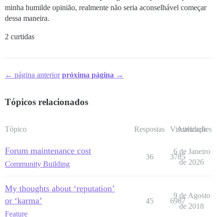
minha humilde opinião, realmente não seria aconselhável começar
dessa maneira.
2 curtidas
← página anterior
próxima página →
Tópicos relacionados
Tópico
Respostas
Visualizações
Atividade
Forum maintenance cost
6 de Janeiro
36
3785
de 2026
Community Building
My thoughts about ‘reputation’
9 de Agosto
or ‘karma’
45
6987
de 2018
Feature