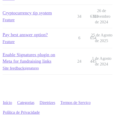
26 de
Cryptocurrency tip system
34
6323
Novembro
Feature
de 2024
Pay best answer option?
25 de Agosto
6
654
de 2025
Feature
Enable Signatures plugin on
1 de Agosto
Meta for fundraising links
24
445
de 2024
Site feedback
signatures
Início
Categorias
Diretrizes
Termos de Serviço
Política de Privacidade