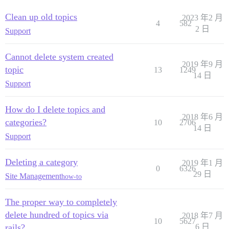
Clean up old topics
2023 年2 月
4
582
2 日
Support
Cannot delete system created
2019 年9 月
topic
13
1249
14 日
Support
How do I delete topics and
2018 年6 月
categories?
10
2706
14 日
Support
Deleting a category
2019 年1 月
0
6326
29 日
Site Management
how-to
The proper way to completely
delete hundred of topics via
2018 年7 月
10
5627
rails?
6 日