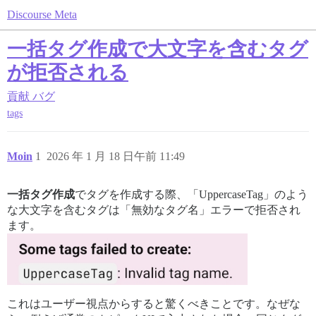
Discourse Meta
一括タグ作成で大文字を含むタグ
が拒否される
貢献
バグ
tags
Moin
1
2026 年 1 月 18 日午前 11:49
一括タグ作成
でタグを作成する際、「UppercaseTag」のよう
な大文字を含むタグは「無効なタグ名」エラーで拒否され
ます。
これはユーザー視点からすると驚くべきことです。なぜな