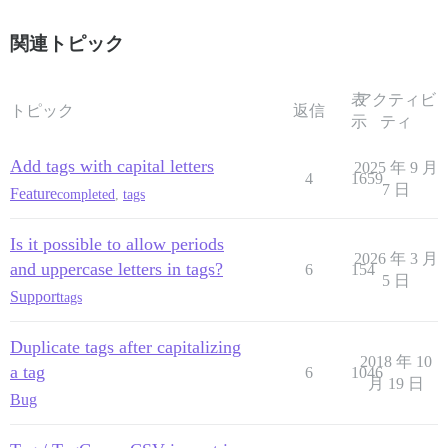
関連トピック
表
アクティビ
トピック
返信
示
ティ
Add tags with capital letters
2025 年 9 月
4
1659
7 日
Feature
completed
,
tags
Is it possible to allow periods
2026 年 3 月
and uppercase letters in tags?
6
154
5 日
Support
tags
Duplicate tags after capitalizing
2018 年 10
a tag
6
1046
月 19 日
Bug