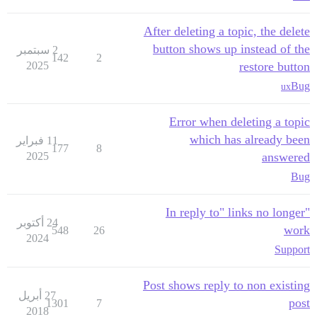
After deleting a topic, the delete
button shows up instead of the
2 سبتمبر
142
2
2025
restore button
Bug
ux
Error when deleting a topic
which has already been
11 فبراير
177
8
2025
answered
Bug
"In reply to" links no longer
24 أكتوبر
work
548
26
2024
Support
Post shows reply to non existing
27 أبريل
post
1301
7
2018