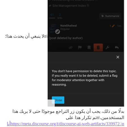
\nلا ينبغي أن يحدث هذا؛
بدلًا من ذلك، يجب أن يكون زر التراجع موجودًا حتى لا يربك هذا
المستخدمين.\nتم تكرار هذا على
https://meta.discourse.org/t/discourse-ai-web-artifacts/339972.\nأنا