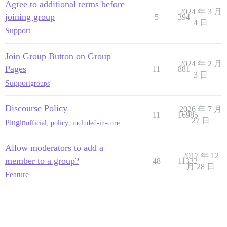
Agree to additional terms before
2024 年 3 月
joining group
5
394
4 日
Support
Join Group Button on Group
2024 年 2 月
Pages
11
881
3 日
Support
groups
Discourse Policy
2026 年 7 月
11
16985
27 日
Plugin
official
,
policy
,
included-in-core
Allow moderators to add a
2017 年 12
member to a group?
48
11332
月 28 日
Feature