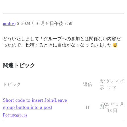
ondrej
6
2024 年 6 月 9 日午後 7:59
どういたしまして！グループへの参加とは関係ない内容だ
ったので、投稿するときに自信がなくなっていました
関連トピック
表
アクティビ
トピック
返信
示
ティ
Short code to insert Join/Leave
2025 年 3 月
group button into a post
11
2375
18 日
Feature
groups