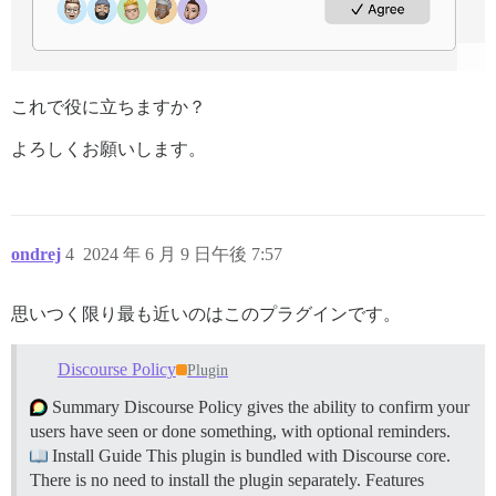
これで役に立ちますか？
よろしくお願いします。
ondrej
4
2024 年 6 月 9 日午後 7:57
思いつく限り最も近いのはこのプラグインです。
Discourse Policy
Plugin
Summary Discourse Policy gives the ability to confirm your
users have seen or done something, with optional reminders.
Install Guide This plugin is bundled with Discourse core.
There is no need to install the plugin separately.
Features