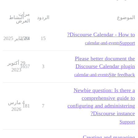
مرات
الموضوع
الردود
النشاط
العرض
Discourse Calendar - How to?
15
20 يناير 2025
3584
Support
calendar-and-events
Please better document the
29 أكتوبر
Discourse Calendar plugin
1657
3
2023
Site feedback
calendar-and-events
Newbie question: Is there a
comprehensive guide to
4 مارس
configuring and administering
181
7
2026
Discourse instance?
Support
Creating and managing