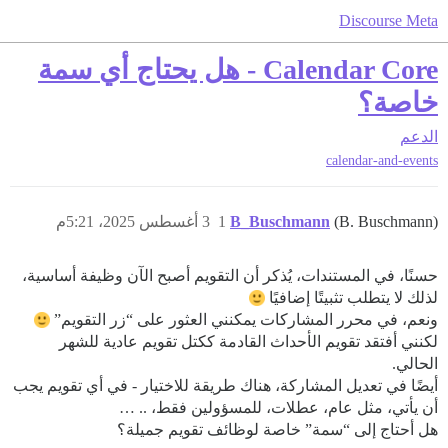
Discourse Meta
Calendar Core - هل يحتاج أي سمة
خاصة؟
الدعم
calendar-and-events
(B. Buschmann)
B_Buschmann
1
3 أغسطس 2025، 5:21م
حسنًا، في المستندات، يُذكر أن التقويم أصبح الآن وظيفة أساسية،
لذلك لا يتطلب تثبيتًا إضافيًا
ونعم، في محرر المشاركات يمكنني العثور على “زر التقويم”
لكنني أفتقد تقويم الأحداث القادمة ككتل تقويم عادية للشهر
الحالي.
أيضًا في تعديل المشاركة، هناك طريقة للاختيار - في أي تقويم يجب
أن يأتي، مثل عام، عطلات، للمسؤولين فقط، .. …
هل أحتاج إلى “سمة” خاصة لوظائف تقويم جميلة؟