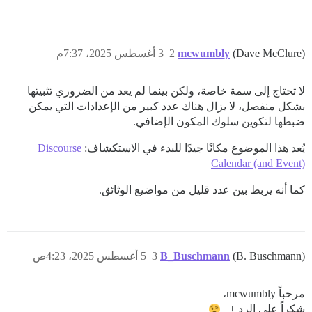
(Dave McClure)
mcwumbly
2
3 أغسطس 2025، 7:37م
لا تحتاج إلى سمة خاصة، ولكن بينما لم يعد من الضروري تثبيتها
بشكل منفصل، لا يزال هناك عدد كبير من الإعدادات التي يمكن
ضبطها لتكوين سلوك المكون الإضافي.
يُعد هذا الموضوع مكانًا جيدًا للبدء في الاستكشاف:
Discourse
Calendar (and Event)
كما أنه يربط بين عدد قليل من مواضيع الوثائق.
(B. Buschmann)
B_Buschmann
3
5 أغسطس 2025، 4:23ص
مرحباً mcwumbly،
شكراً على الرد ++