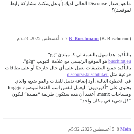
ما هو إصدار Discourse الحالي لديك (أو هل يمكنك مشاركة رابط
لموقعك)؟
(B. Buschmann)
B_Buschmann
7
5 أغسطس 2025، 5:23م
بالتأكيد، هذا سهل بالنسبة لي كـ مبتدئ “gg”
buschitut.eu
هو الموقع الرئيسي مع علامة التبويب “g2g”.
بالتأكيد جميع التطبيقات تعمل على أي حال خارجيًا أو على نطاقات
فرعية مثل
discourse.buschitut.eu
في الخطوة التالية، أود إضافة تذييل للفئات والمواضيع، والذي
يحتوي على “أكورديون” ليعمل لنفس اسم الفئة/الموضوع forgejo
ومساحات matrix، أعتقد أن هذه ستكون طريقة “مفيدة” ليكون
“كل شيء في مكان واحد”…
Moin
8
5 أغسطس 2025، 5:32م