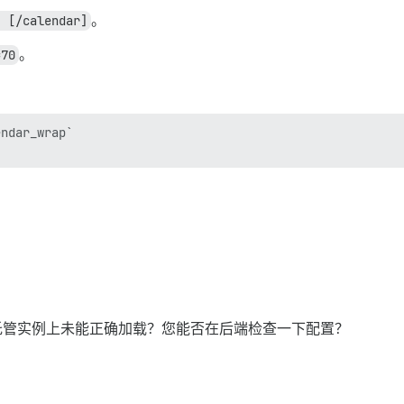
. [/calendar]
。
=70
。
：
dar_wrap`

们的托管实例上未能正确加载？您能否在后端检查一下配置？