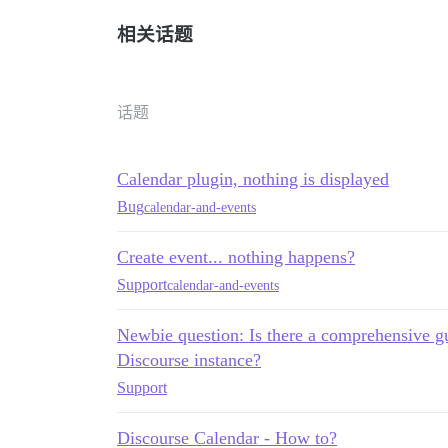
相关话题
话题
Calendar plugin, nothing is displayed
Bug
calendar-and-events
Create event... nothing happens?
Support
calendar-and-events
Newbie question: Is there a comprehensive gu
Discourse instance?
Support
Discourse Calendar - How to?