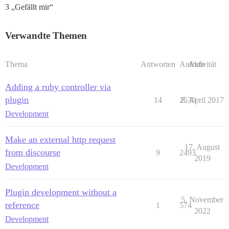
3 „Gefällt mir“
Verwandte Themen
Thema
Antworten
Aufrufe
Aktivität
Adding a ruby controller via
plugin
14
2530
8. April 2017
Development
Make an external http request
17. August
from discourse
9
2493
2019
Development
Plugin development without a
5. November
reference
1
574
2022
Development