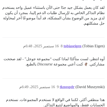
لقد كان يعمل بشكل جيد جدًا حتى الآن باستثناء عميل واحد يستخدم
نظام التذاكر الخاص به لإرسال طلبات الدعم إلينا، بمجرد أن يكون
لدي مزيد من الوضوح بشأن المشكلة، قد أبدأ موضوعًا آخر لمحاولة
حل مشكلتهم.
(Tobias Eigen)
tobiaseigen
8
16 سبتمبر 2025، 6:48م
أوه انتظر، لست متأكدًا لماذا كتبت “مجموعة جوجل” - لقد صححت
مشاركتي.
كنت أعني مجموعة
Discourse
بالطبع.
(David Muszynski)
tknospdr
9
16 سبتمبر 2025، 6:49م
هذا منطقي أكثر، لكننا في الواقع لا نستخدم المجموعات. نستخدم
الحسابات فقط، والمواضيع لتتبع التذاكر.