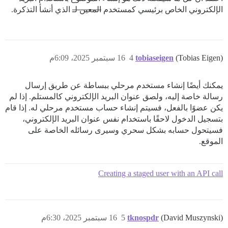
الإلكتروني الخاص برئيسي كمستخدم
المعين لـ
الذي أنشأ التذكرة.
(Tobias Eigen)
tobiaseigen
4
16 سبتمبر 2025، 6:09م
يمكنك أيضًا إنشاء مستخدم مرحلي ببساطة عن طريق إرسال
رسالة خاصة إليه، ولصق عنوان البريد الإلكتروني كالمستلم. إذا لم
يكن عضوًا بالفعل، فسيتم إنشاء حساب مستخدم مرحلي له. إذا قام
بتسجيل الدخول لاحقًا باستخدام نفس عنوان البريد الإلكتروني،
فسيتحول حسابه بشكل سحري وسيرى رسائله الخاصة على
الموقع.
Creating a staged user with an API call
(David Muszynski)
tknospdr
5
16 سبتمبر 2025، 6:30م