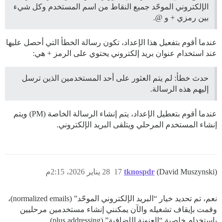
الإلكتروني الموحّد جميع النقاط من اسم المستخدم وكل شيء
بين رمزي + و @.
عندما أقوم بتفعيل هذا الإعداد، تكون رسالة الخطأ التي أحصل عليها
عند استخدام عنوان بريد إلكتروني يحتوي على الرمز + هي:
حدث خطأ: لم يتم العثور على أحد المستخدمين الذين ترسل
إليهم هذه الرسالة.
عندما أقوم بتعطيل الإعداد، يتم إنشاء الرسالة الخاصة (PM) ويتم
إنشاء المستخدم المرحلي ويتلقى البريد الإلكتروني.
(David Muszynski)
tknospdr
17
28 يناير 2026، 2:15م
نعم، تم تحديد خيار “البريد الإلكتروني الموحّد” (normalized emails)،
وقمت بإيقاف تشغيله والآن يمكنني إنشاء مستخدمين مرحليين
باستخدام خاصية “العنونة الإضافية” (plus addressing).