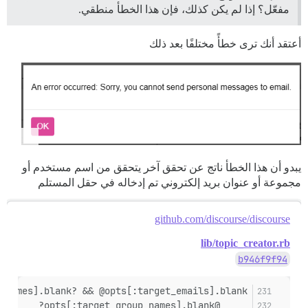
مفعّل؟ إذا لم يكن كذلك، فإن هذا الخطأ منطقي.
أعتقد أنك ترى خطأً مختلفًا بعد ذلك
يبدو أن هذا الخطأ ناتج عن تحقق آخر يتحقق من اسم مستخدم أو
مجموعة أو عنوان بريد إلكتروني تم إدخاله في حقل المستلم
github.com/discourse/discourse
lib/topic_creator.rb
b946f9f94
names].blank? && @opts[:target_emails].blank? &&
     @opts[:target_group_names].blank?