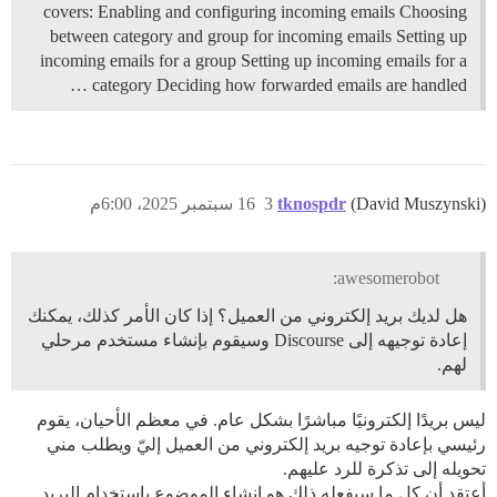
covers: Enabling and configuring incoming emails Choosing
between category and group for incoming emails Setting up
incoming emails for a group Setting up incoming emails for a
category Deciding how forwarded emails are handled …
(David Muszynski)
tknospdr
3
16 سبتمبر 2025، 6:00م
awesomerobot:
هل لديك بريد إلكتروني من العميل؟ إذا كان الأمر كذلك، يمكنك
إعادة توجيهه إلى Discourse وسيقوم بإنشاء مستخدم مرحلي
لهم.
ليس بريدًا إلكترونيًا مباشرًا بشكل عام. في معظم الأحيان، يقوم
رئيسي بإعادة توجيه بريد إلكتروني من العميل إليّ ويطلب مني
تحويله إلى تذكرة للرد عليهم.
أعتقد أن كل ما سيفعله ذلك هو إنشاء الموضوع باستخدام البريد