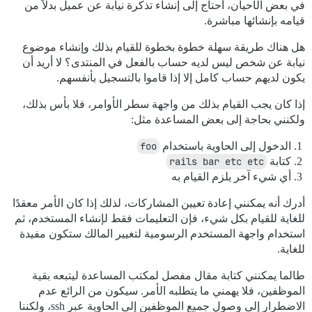
في بعض الأحيان، أحتاج إلى إنشاء تذكرة نيابة عن عميل بدلاً من
قيامه بإنشائها مباشرة.
هل هناك طريقة سهلة خطوة بخطوة للقيام بذلك وإنشاء موضوع
نيابة عن شخص ليس لديه حساب بالفعل في المنتدى؟ لا أريد أن
يكون لديهم حساب كامل إلا إذا قاموا بالتسجيل بأنفسهم.
إذا كان يجب القيام بذلك من واجهة سطر الأوامر، فلا بأس بذلك،
ولكنني بحاجة إلى بعض المساعدة مثل:
الدخول إلى الحاوية باستخدام
foo
كتابة
rails bar etc etc
أي شيء آخر يلزم القيام به
أدرك أنه يمكنني إعادة تعيين المشاركات، لذلك إذا كان الأمر معقدًا
للغاية للقيام بكل شيء، فإن التعليمات فقط لإنشاء المستخدم، ثم
استخدام واجهة المستخدم الرسومية لتغيير المالك ستكون مفيدة
للغاية.
طالما يمكنني كتابة مقال مفصل لمكتب المساعدة ليتبعه بقية
الموظفين، فلا يهمني ما يتطلبه الأمر. سيكون من الرائع عدم
الاضطرار إلى وصول جميع الموظفين إلى الحاوية عبر ssh، ولكننا