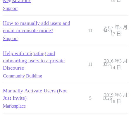
Registration?
Support
How to manually add users and
2017 年3 月
email in console mode?
11
9435
17 日
Support
Help with migrating and
onboarding users to a private
2016 年3 月
11
3351
Discourse
14 日
Community Building
Manually Activate Users (Not
2019 年8 月
Just Invite)
5
1626
18 日
Marketplace