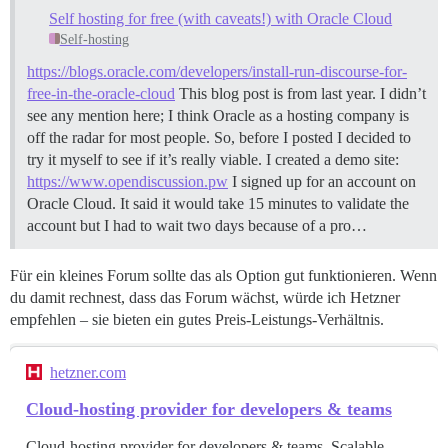
Self hosting for free (with caveats!) with Oracle Cloud
Self-hosting
https://blogs.oracle.com/developers/install-run-discourse-for-
free-in-the-oracle-cloud
This blog post is from last year. I didn’t
see any mention here; I think Oracle as a hosting company is
off the radar for most people. So, before I posted I decided to
try it myself to see if it’s really viable. I created a demo site:
https://www.opendiscussion.pw
I signed up for an account on
Oracle Cloud. It said it would take 15 minutes to validate the
account but I had to wait two days because of a pro…
Für ein kleines Forum sollte das als Option gut funktionieren. Wenn
du damit rechnest, dass das Forum wächst, würde ich Hetzner
empfehlen – sie bieten ein gutes Preis-Leistungs-Verhältnis.
hetzner.com
Cloud-hosting provider for developers & teams
Cloud-hosting provider for developers & teams. Scalable