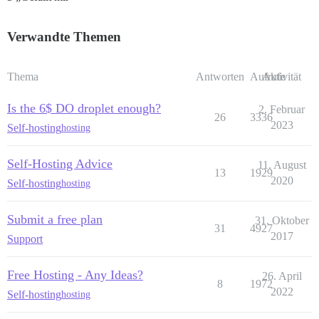
Verwandte Themen
Thema
Antworten
Aufrufe
Aktivität
Is the 6$ DO droplet enough?
2. Februar
26
3336
2023
Self-hosting
hosting
Self-Hosting Advice
11. August
13
1929
2020
Self-hosting
hosting
Submit a free plan
31. Oktober
31
4927
2017
Support
Free Hosting - Any Ideas?
26. April
8
1972
2022
Self-hosting
hosting