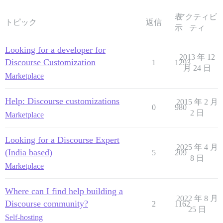
表
アクティビ
トピック
返信
示
ティ
Looking for a developer for
2013 年 12
Discourse Customization
1
1293
月 24 日
Marketplace
Help: Discourse customizations
2015 年 2 月
0
980
2 日
Marketplace
Looking for a Discourse Expert
2025 年 4 月
(India based)
5
209
8 日
Marketplace
Where can I find help building a
2022 年 8 月
Discourse community?
2
1162
25 日
Self-hosting