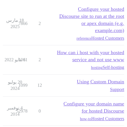
Configure your hosted
Discourse site to run at the root
18 مارس
or apex domain (e.g.
7866
2
2025
example.com)
Hosted Customers
reference
How can i host with your hosted
service and not use www
2
6 مايو 2022
1011
Self-hosting
hosting
Using Custom Domain
20 يوليو
1099
12
2024
Support
Configure your domain name
4 نوفمبر
for hosted Discourse
52978
0
2014
Hosted Customers
how-to