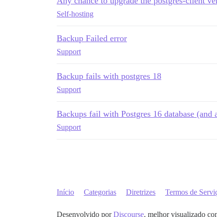
Any chance to upgrade the postgres-client ve
Self-hosting
Backup Failed error
Support
Backup fails with postgres 18
Support
Backups fail with Postgres 16 database (and 
Support
Início
Categorias
Diretrizes
Termos de Servi
Desenvolvido por
Discourse
, melhor visualizado co