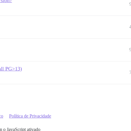
rsion?
all PG>13)
ço
Política de Privacidade
m o JavaScript ativado