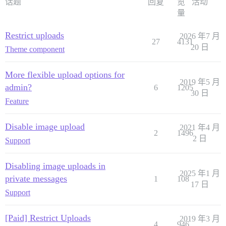
话题
回复
览
活动
量
Restrict uploads
2026 年7 月
27
4131
20 日
Theme component
More flexible upload options for
2019 年5 月
admin?
6
1205
30 日
Feature
Disable image upload
2021 年4 月
2
1496
2 日
Support
Disabling image uploads in
2025 年1 月
private messages
1
108
17 日
Support
[Paid] Restrict Uploads
2019 年3 月
4
946