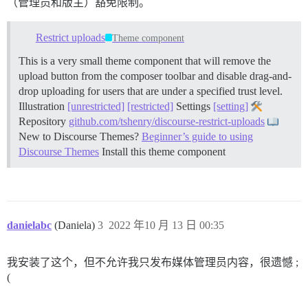
（管理员和版主）豁免限制。
Restrict uploads
Theme component
This is a very small theme component that will remove the
upload button from the composer toolbar and disable drag-and-
drop uploading for users that are under a specified trust level.
Illustration
[unrestricted]
[restricted]
Settings
[setting]
Repository
github.com/tshenry/discourse-restrict-uploads
New to Discourse Themes?
Beginner’s guide to using
Discourse Themes
Install this theme component
danielabc
(Daniela)
3
2022 年10 月 13 日 00:35
我安装了这个，但不允许我只发布媒体管理员内容，很遗憾 ;
(