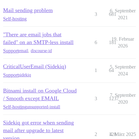
Mail sending problem
6. September
3
681
2021
Self-hosting
"There are email jobs that
19. Februar
failed" on an SMTP-less install
6
181
2026
Support
email
,
discourse-id
CriticalUserEmail (Sidekiq)
5. September
1
64
2024
Support
sidekiq
Bitnami install on Google Cloud
7. September
/ Smooth except EMAIL
3
1237
2020
Self-hosting
unsupported-install
Sidekiq got error when sending
mail after upgrade to latest
2
128
4. März 2025
version