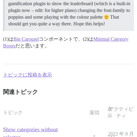
gamification plugin to show the leaderboard (which is a built-in
plugin now – edit: for higher plans) changing the font-family to
poppins and some playing with the colour palette
That
should get you quite a way there. Hope this helps!
(1)は
Big Carousel
コンポーネントで、(2)は
Minimal Category
Boxes
だと思います。
トピックに投稿を表示
関連トピック
表
アクティビ
トピック
返信
示
ティ
Show categories without
2022 年 8 月
selector