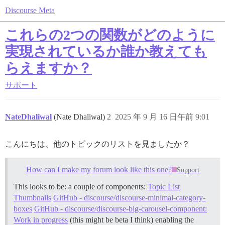
Discourse Meta
これらの2つの関数がどのように
実現されているか誰か教えても
らえますか？
サポート
NateDhaliwal
(Nate Dhaliwal)
2
2025 年 9 月 16 日午前 9:01
こんにちは、他のトピックのリストを見ましたか？
How can I make my forum look like this one?
Support
This looks to be: a couple of components:
Topic List
Thumbnails
GitHub - discourse/discourse-minimal-category-
boxes
GitHub - discourse/discourse-big-carousel-component:
Work in progress
(this might be beta I think) enabling the