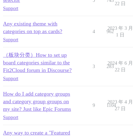
5
743
22 日
Support
Any existing theme with
2023 年 3 月
categories on top as cards?
4
962
1 日
Support
（板块分类）How to set up
board categories similar to the
2024 年 6 月
3
283
Fit2Cloud forum in Discourse?
22 日
Support
How do I add category groups
and category group groups on
2023 年 4 月
9
1104
my site? Just like Epic Forums
27 日
Support
Any way to create a "Featured