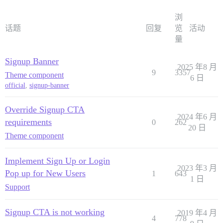
浏
话题
回复
览
活动
量
Signup Banner
2025 年8 月
9
3357
Theme component
6 日
official
,
signup-banner
Override Signup CTA
2024 年6 月
requirements
0
262
20 日
Theme component
Implement Sign Up or Login
2023 年3 月
Pop up for New Users
1
643
1 日
Support
Signup CTA is not working
2019 年4 月
4
778