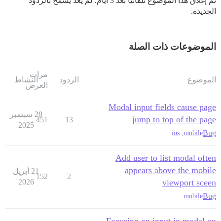
تم إغلاق هذا الموضوع تلقائيًا بعد 3 أيام. لم يعد يُسمح بالردود
الجديدة.
الموضوعات ذات الصلة
مرات
الموضوع
الردود
النشاط
العرض
Modal input fields cause page
28 سبتمبر
jump to top of the page
451
13
2025
Bug
ios
,
mobile
Add user to list modal often
appears above the mobile
21 أبريل
152
2
2026
viewport sceen
Bug
mobile
Focusing on input in modal on