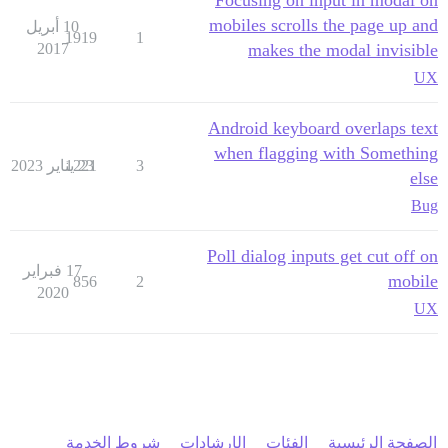
mobiles scrolls the page up and
10 أبريل
1919
1
2017
makes the modal invisible
UX
Android keyboard overlaps text
when flagging with Something
3
23 يناير 2023
1221
else
Bug
Poll dialog inputs get cut off on
17 فبراير
mobile
856
2
2020
UX
الصفحة الرئيسية
الفئات
الإرشادات
شروط الخدمة