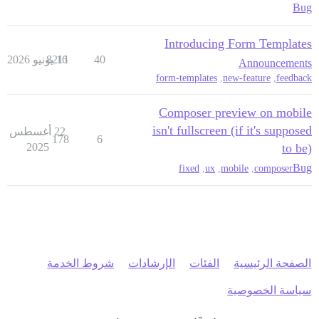
Bug
Introducing Form Templates
40
16 يونيو 2026
8211
Announcements
form-templates
,
new-feature
,
feedback
Composer preview on mobile
isn't fullscreen (if it's supposed
22 أغسطس
178
6
2025
to be)
Bug
fixed
,
ux
,
mobile
,
composer
الصفحة الرئيسية
الفئات
الإرشادات
شروط الخدمة
سياسة الخصوصية