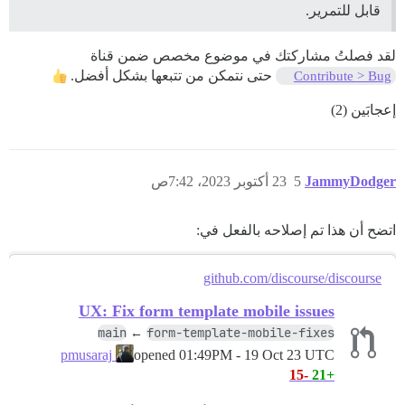
قابل للتمرير.
لقد فصلتُ مشاركتك في موضوع مخصص ضمن قناة
حتى نتمكن من تتبعها بشكل أفضل.
Contribute > Bug
إعجابَين (2)
JammyDodger
5
23 أكتوبر 2023، 7:42ص
اتضح أن هذا تم إصلاحه بالفعل في:
github.com/discourse/discourse
UX: Fix form template mobile issues
main
form-template-mobile-fixes
←
opened
01:49PM - 19 Oct 23 UTC
pmusaraj
-15
+21