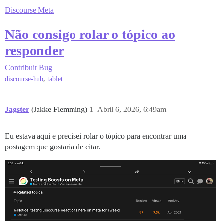
Discourse Meta
Não consigo rolar o tópico ao
responder
Contribuir
Bug
,
discourse-hub
tablet
Jagster
(Jakke Flemming)
1
Abril 6, 2026, 6:49am
Eu estava aqui e precisei rolar o tópico para encontrar uma
postagem que gostaria de citar.