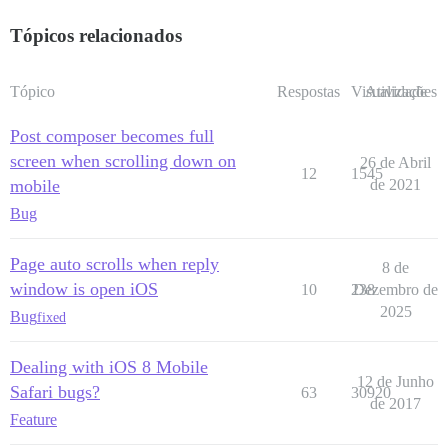
Tópicos relacionados
Tópico
Respostas
Visualizações
Atividade
Post composer becomes full
screen when scrolling down on
26 de Abril
12
1545
mobile
de 2021
Bug
Page auto scrolls when reply
8 de
window is open iOS
10
238
Dezembro de
2025
Bug
fixed
Dealing with iOS 8 Mobile
12 de Junho
Safari bugs?
63
30920
de 2017
Feature