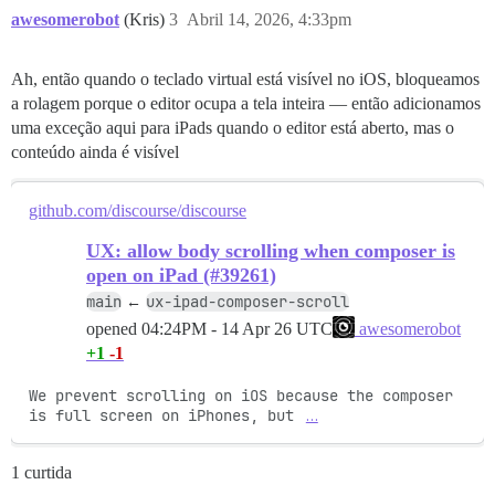
awesomerobot
(Kris)
3
Abril 14, 2026, 4:33pm
Ah, então quando o teclado virtual está visível no iOS, bloqueamos
a rolagem porque o editor ocupa a tela inteira — então adicionamos
uma exceção aqui para iPads quando o editor está aberto, mas o
conteúdo ainda é visível
github.com/discourse/discourse
UX: allow body scrolling when composer is
open on iPad (#39261)
main
ux-ipad-composer-scroll
←
opened
04:24PM - 14 Apr 26 UTC
awesomerobot
+1
-1
We prevent scrolling on iOS because the composer 
is full screen on iPhones, but 
…
1 curtida