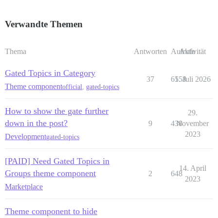
Verwandte Themen
Thema
Antworten
Aufrufe
Aktivität
Gated Topics in Category
37
6158
5. Juli 2026
Theme component
official
,
gated-topics
How to show the gate further
29.
down in the post?
9
438
November
2023
Development
gated-topics
[PAID] Need Gated Topics in
14. April
Groups theme component
2
648
2023
Marketplace
Theme component to hide