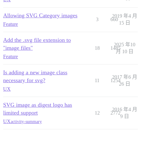
Allowing SVG Category images
2019 年4 月
3
660
15 日
Feature
Add the .svg file extension to
2025 年10
"image files"
18
1485
月 10 日
Feature
Is adding a new image class
2017 年6 月
necessary for svg?
11
1254
26 日
UX
SVG image as digest logo has
2016 年4 月
limited support
12
2772
9 日
UX
activity-summary