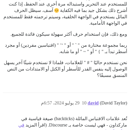
للمستخدم عند التحرير واستبداله مرة أخرى عند الحفظ، إذا كنت
أشرح ذلك بشكل جيد بما فيه الكفاية
آسف. سيظل الحرف
المائل يستخدم في الواجهة الخلفية، وسيتم ترجمته فقط للمستخدم
في الواجهة الأمامية.
ومع ذلك، فإن استخدام حرف أكثر سهولة سيكون فائدة للجميع.
ربما مجموعة مختارة من " ` " أو " ‘’ " (اقتباسين مفردين) أو مجرد
أسطر تبدأ بـ " } " أو " ~ " أو ما شابه.
نحن نستخدم حاليًا " # " للعلامات، فلماذا لا نستخدم شيئًا آخر يسهل
الوصول إليه بنفس القدر للأسطر أو الكتل أو الامتدادات من النص
المنسق مسبقًا؟
(David Taylor)
david
10
29 يوليو 2024، 6:57م
تُعد علامات الاقتباس المائلة (backticks) صيغة قياسية في
ماركداون - فهي ليست خاصة بـ Discourse. (اقرأ المزيد
في