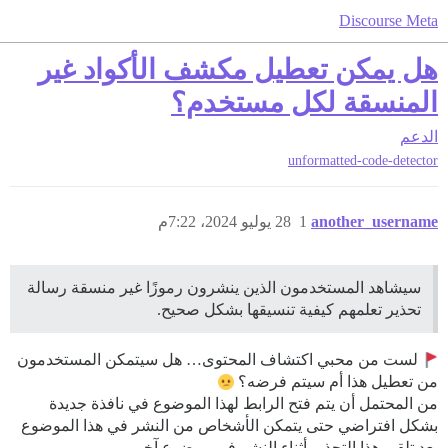
Discourse Meta
هل يمكن تعطيل مكشف الأكواد غير
المنسقة لكل مستخدم؟
الدعم
unformatted-code-detector
another_username
1
28 يوليو 2024، 7:22م
سيشاهد المستخدمون الذين ينشرون رموزًا غير منسقة رسالة
تحذير تعلمهم كيفية تنسيقها بشكل صحيح.
لست من محبي اكتشاف المحتوى… هل سيتمكن المستخدمون
من تعطيل هذا أم سيتم فرضه؟
من المحتمل أن يتم فتح الرابط لهذا الموضوع في نافذة جديدة
بشكل افتراضي حتى يتمكن الأشخاص من النشر في هذا الموضوع
بعد تلقي هذا التحذير أثناء النشر في موضوع آخر.