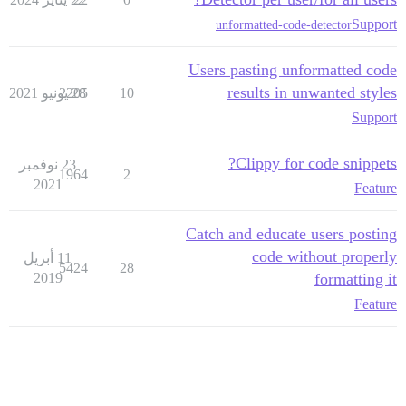
Support
unformatted-code-detector
Users pasting unformatted code
results in unwanted styles
10
28 يونيو 2021
2205
Support
Clippy for code snippets?
23 نوفمبر
1964
2
2021
Feature
Catch and educate users posting
code without properly
11 أبريل
5424
28
2019
formatting it
Feature