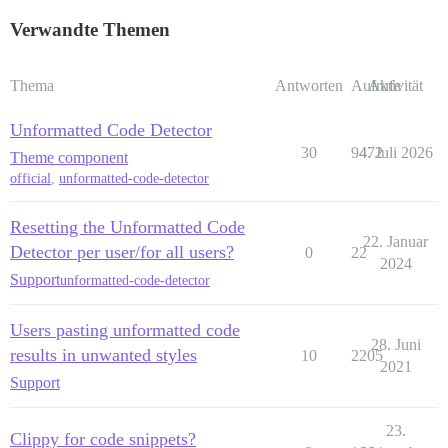
Verwandte Themen
Thema
Antworten
Aufrufe
Aktivität
Unformatted Code Detector
30
9472
4. Juli 2026
Theme component
official
,
unformatted-code-detector
Resetting the Unformatted Code
22. Januar
Detector per user/for all users?
0
22
2024
Support
unformatted-code-detector
Users pasting unformatted code
28. Juni
results in unwanted styles
10
2205
2021
Support
23.
Clippy for code snippets?