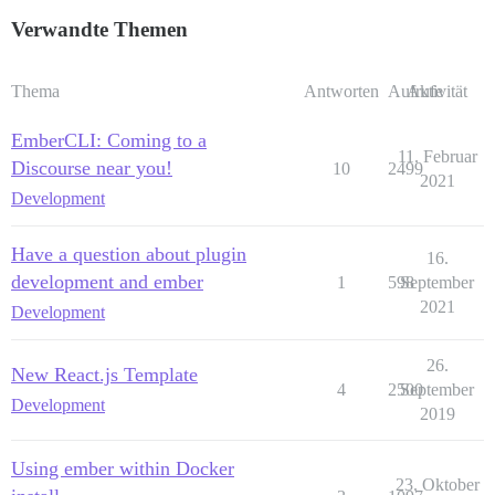
Verwandte Themen
Thema
Antworten
Aufrufe
Aktivität
EmberCLI: Coming to a
11. Februar
Discourse near you!
10
2499
2021
Development
Have a question about plugin
16.
development and ember
1
598
September
2021
Development
26.
New React.js Template
4
2500
September
Development
2019
Using ember within Docker
23. Oktober