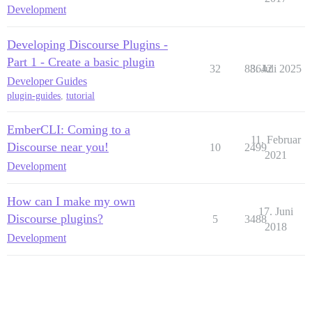
Development
Developing Discourse Plugins -
Part 1 - Create a basic plugin
32
83642
8. Juli 2025
Developer Guides
plugin-guides
,
tutorial
EmberCLI: Coming to a
11. Februar
Discourse near you!
10
2499
2021
Development
How can I make my own
17. Juni
Discourse plugins?
5
3488
2018
Development