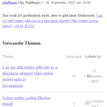
pfaffman
(Jay Pfaffman)
2
16. September 2021 um 20:08
Das weiß ich größtenteils nicht, aber es gibt diese Diskussion:
Can
we add ember add-ons to a discourse plugin? (like ember power
select) - #4 by JQ331
Verwandte Themen
Thema
Antworten
Aufrufe
Aktivität
Can we add ember add-ons to a
22.
discourse plugin? (like ember
12
1380
November
power select)
2022
Development
Using ember within Docker
23. Oktober
install
3
1097
2017