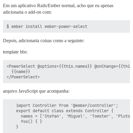
Em um aplicativo Rails/Ember normal, acho que eu apenas
adicionaria o add-on com:
Depois, adicionaria coisas como a seguinte:
template hbs:
<PowerSelect @options={{this.names}} @onChange={{this.
  {{name}}

arquivo JavaScript que acompanha:
    import Controller from '@ember/controller';

    export default class extends Controller {

      names = ['Stefan', 'Miguel', 'Tomster', 'Pluto']
      foo() { }
