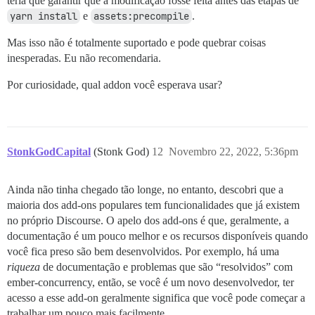
teria que garantir que a modificação fosse feita antes das etapas de
yarn install
e
assets:precompile
.
Mas isso não é totalmente suportado e pode quebrar coisas
inesperadas. Eu não recomendaria.
Por curiosidade, qual addon você esperava usar?
StonkGodCapital
(Stonk God)
12
Novembro 22, 2022, 5:36pm
Ainda não tinha chegado tão longe, no entanto, descobri que a
maioria dos add-ons populares tem funcionalidades que já existem
no próprio Discourse. O apelo dos add-ons é que, geralmente, a
documentação é um pouco melhor e os recursos disponíveis quando
você fica preso são bem desenvolvidos. Por exemplo, há uma
riqueza
de documentação e problemas que são “resolvidos” com
ember-concurrency, então, se você é um novo desenvolvedor, ter
acesso a esse add-on geralmente significa que você pode começar a
trabalhar um pouco mais facilmente.