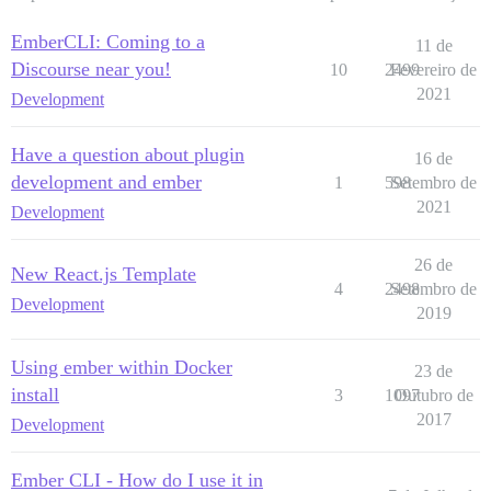
EmberCLI: Coming to a
11 de
Discourse near you!
10
2499
Fevereiro de
2021
Development
Have a question about plugin
16 de
development and ember
1
598
Setembro de
2021
Development
26 de
New React.js Template
4
2498
Setembro de
Development
2019
Using ember within Docker
23 de
install
3
1097
Outubro de
2017
Development
Ember CLI - How do I use it in