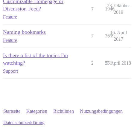
Customizable Homepage or
23. Oktober
Discussion Feed?
7
1946
2019
Feature
Naming bookmarks
16. April
7
3699
2017
Feature
Is there a list of the topics I'm
watching?
2
551
9. April 2018
Support
Startseite
Kategorien
Richtlinien
Nutzungsbedingungen
Datenschutzerklärung