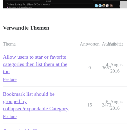
Verwandte Themen
Thema
Antworten
Aufrufe
Aktivität
Allow users to star or favorite
categories then list them at the
4. August
9
3657
top
2016
Feature
Bookmark list should be
grouped by
6. August
15
2473
collapsed/expandable Category
2016
Feature