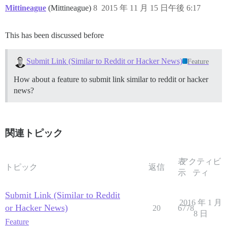
Mittineague
(Mittineague)
8
2015 年 11 月 15 日午後 6:17
This has been discussed before
Submit Link (Similar to Reddit or Hacker News)
Feature
How about a feature to submit link similar to reddit or hacker
news?
関連トピック
表
アクティビ
トピック
返信
示
ティ
Submit Link (Similar to Reddit
2016 年 1 月
or Hacker News)
20
6778
8 日
Feature