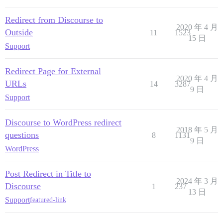
Redirect from Discourse to
2020 年 4 月
Outside
11
1523
15 日
Support
Redirect Page for External
2020 年 4 月
URLs
14
3287
9 日
Support
Discourse to WordPress redirect
2018 年 5 月
questions
8
1131
9 日
WordPress
Post Redirect in Title to
2024 年 3 月
Discourse
1
237
13 日
Support
featured-link