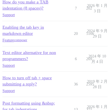
How do you make a TAB
2026 年 1 月
indentation (8 spaces)?
7
202
3 日
Support
Enabling the tab key in
2024 年 9 月
markdown editor
20
5166
29 日
Feature
composer
Text editor alternative for non
2024 年 10
programmers?
6
269
月 4 日
Support
How to turn off tab + space
2019 年 2 月
submitting a reply?
36
2595
28 日
Support
Post formatting using &nbsp;
2026 年 1 月
for tab indentations
13
371