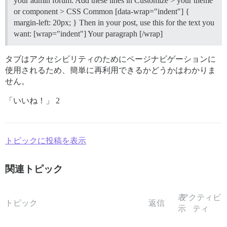
your admin forum. Add these lines in Customize > your theme
or component > CSS Common [data-wrap="indent"] {
margin-left: 20px; } Then in your post, use this for the text you
want: [wrap="indent"] Your paragraph [/wrap]
タブはアクセシビリティのためにページナビゲーションに
使用されるため、簡単に再利用できるかどうかはわかりま
せん。
「いいね！」 2
トピックに投稿を表示
関連トピック
表
アクティビ
トピック
返信
示
ティ