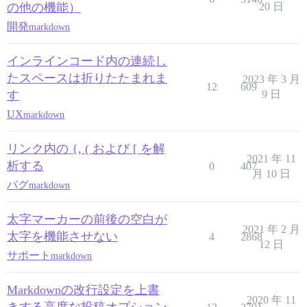
の他の機能）
20 日
開発
markdown
インラインコード内の連続し
たスペースは折りたたまれま
2023 年 3 月
12
609
す
9 日
UX
markdown
リンク内の {, ( および [ を解
2021 年 11
析する
0
407
月 10 日
バグ
markdown
太字マーカーの前後の空白が
2021 年 2 月
太字を機能させない
4
2868
12 日
サポート
markdown
Markdownの改行設定を上書
2020 年 11