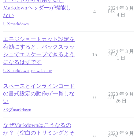
チャットから引用すると
Markdownヘッダーが機能し
2024 年 8 月
4
133
ない
4 日
UX
markdown
エモジショートカット設定を
有効にすると、バックスラッ
2024 年 3 月
シュでエスケープできるよう
15
2322
1 日
になるはずです
UX
markdown
,
pr-welcome
スペースとインラインコード
の書式設定の動作が一貫しな
2023 年 9 月
0
271
い
26 日
バグ
markdown
なぜMarkdownはこうなるの
か？（空白のトリミングとそ
2023 年 9 月
6
3146