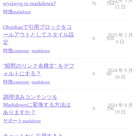
2025 年 3 月
wysiwyg to markdown?
76
19477
12 日
特徴
markdown
Obsidianで引用ブロックをコ
ールアウトとしてスタイル設
2025 年 2 月
6
928
定
6 日
特徴
composer
,
markdown
"暗黙のリンク名構文" をデフ
2024 年 9 月
ォルトにする？
0
68
18 日
特徴
composer
,
markdown
調理済みコンテンツを
Markdownに変換する方法は
2024 年 8 月
9
296
ありますか？
19 日
サポート
markdown