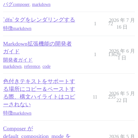
バグ
composer
,
markdown
`dfn`タグをレンダリングする
2026 年 7 月
1
72
16 日
特徴
markdown
Markdown拡張機能の開発者
ガイド
2026 年 6 月
1
13629
1 日
開発者ガイド
markdown
,
reference
,
code
色付きテキストをサポートす
る場所にコピー＆ペーストす
2026 年 5 月
る際、構文ハイライトはコピ
11
255
22 日
ーされない
特徴
markdown
Composer が
default_composition_mode を
2026 年 5 月