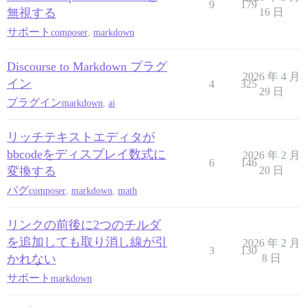
9
179
無視する
16 日
サポート
composer
,
markdown
Discourse to Markdown プラグ
2026 年 4 月
イン
4
325
29 日
プラグイン
markdown
,
ai
リッチテキストエディタが
bbcodeをディスプレイ数式に
2026 年 2 月
6
146
変換する
20 日
バグ
composer
,
markdown
,
math
リンクの前後に2つのチルダ
を追加しても取り消し線が引
2026 年 2 月
3
130
かれない
8 日
サポート
markdown