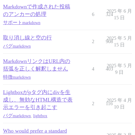
Markdownで作成された投稿
2025 年 6 月
のアンカーの処理
6
324
15 日
サポート
markdown
取り消し線と空の行
2025 年 5 月
2
908
15 日
バグ
markdown
MarkdownリンクはURL内の
2025 年 5 月
括弧を正しく解釈しません
4
403
9 日
特徴
markdown
Lightboxがpタグ内にdivを生
成し、無効なHTML構造で表
2025 年 4 月
2
116
示エラーを引き起こす
10 日
バグ
markdown
,
lightbox
Who would prefer a standard