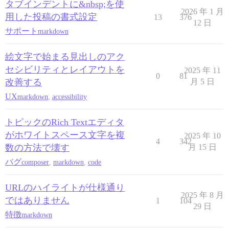
タブインデントに&nbsp;を使
2026 年 1 月
用した投稿の書式設定
13
376
12 日
サポート
markdown
絵文字で始まる見出しのアク
セシビリティとレイアウトを
2025 年 11
0
81
改善する
月 5 日
UX
markdown
,
accessibility
トピックのRich Textエディタ
がホワイトスペース文字を複
2025 年 10
4
342
数の方法で壊す
月 15 日
バグ
composer
,
markdown
,
code
URLのハイライトが仕様通り
2025 年 8 月
ではありません
1
104
29 日
特徴
markdown