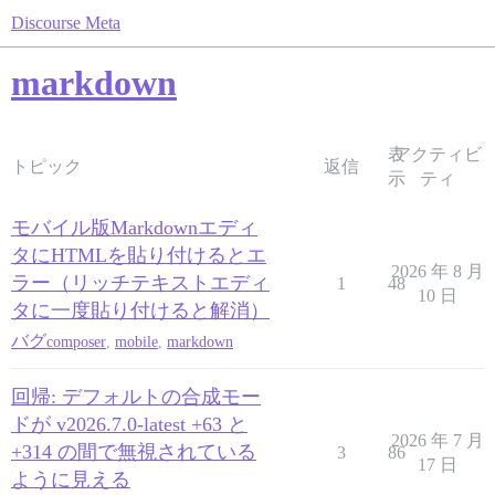
Discourse Meta
markdown
表
アクティビ
トピック
返信
示
ティ
モバイル版Markdownエディ
タにHTMLを貼り付けるとエ
2026 年 8 月
ラー（リッチテキストエディ
1
48
10 日
タに一度貼り付けると解消）
バグ
composer
,
mobile
,
markdown
回帰: デフォルトの合成モー
ドが v2026.7.0-latest +63 と
2026 年 7 月
+314 の間で無視されている
3
86
17 日
ように見える