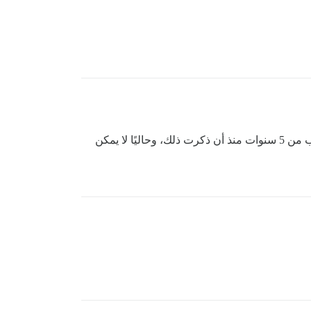
إذًا، ماذا حدث في النهاية؟ هل أحتاج إلى استخدام موازن تحميل (load balancer) أم أن هناك دالة أصلية لذلك؟ لقد مر ما يقرب من 5 سنوات منذ أن ذكرت ذلك، وحاليًا لا يمكن