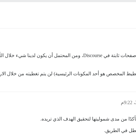
لا، ليس في الوقت الحالي. لقد ناقشنا إمكانية إنشاء صفحات ثابتة في Discourse، 
يط المخصص هو أحد المكونات الرئيسية) لن يتم تغطيته من خلال الا
دًا من مدى شموليتها لتحقيق الهدف الذي تريده.
عطل في الطريق.