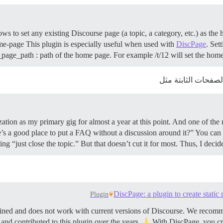
s to set any existing Discourse page (a topic, a category, etc.) as the
ome-page This plugin is especially useful when used with
DiscPage
.
Sett
age_path : path of the home page. For example /t/12 will set the home p
لصفحات الثابتة مثل
ation as my primary gig for almost a year at this point. And one of the 
e’s a good place to put a FAQ without a discussion around it?” You can l
 “just close the topic.” But that doesn’t cut it for most. Thus, I decided 
DiscPage: a plugin to create static 
Plugin
ained and does not work with current versions of Discourse. We recomm
nd contributed to this plugin over the years.
With DiscPage, you cre