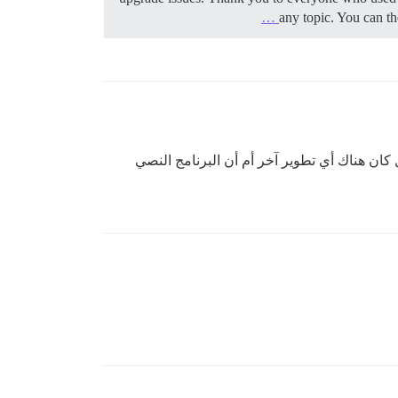
any topic. You can th
الموضوع، فقد كنت أبحث لإنشاء نوع من الصفحات الثابتة لتضمين عميل fTELNET عليها - هل كان هناك أي تطوير آخر أم أن البرنامج النصي