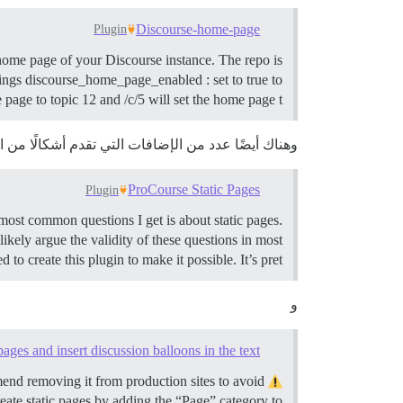
Discourse-home-page
Plugin
 home page of your Discourse instance. The repo is
ings discourse_home_page_enabled : set to true to
age to topic 12 and /c/5 will set the home page t…
وهناك أيضًا عدد من الإضافات التي تقدم أشكالًا من ا
ProCourse Static Pages
Plugin
most common questions I get is about static pages.
ikely argue the validity of these questions in most
to create this plugin to make it possible. It’s pret…
و
pages and insert discussion balloons in the text
end removing it from production sites to avoid
ate static pages by adding the “Page” category to