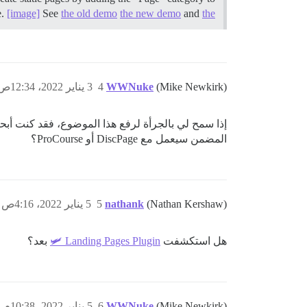
e.
[image]
See
the old demo
the new demo
and
the …
(Mike Newkirk)
WWNuke
4
3 يناير 2022، 12:34ص
المضمن سيعمل مع DiscPage أو ProCourse؟
(Nathan Kershaw)
nathank
5
5 يناير 2022، 4:16ص
هل استكشفت
Landing Pages Plugin 🛩
بعد؟
(Mike Newkirk)
WWNuke
6
5 يناير 2022، 10:38م