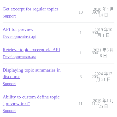
Get excerpt for regular topics
2020 年4 月
13
3970
14 日
Support
API for preview
2019 年10
1
950
月 1 日
Development
rest-api
Retrieve topic excerpt via API
2021 年5 月
1
804
6 日
Development
rest-api
Displaying topic summaries in
2024 年12
discourse
3
203
月 21 日
Support
Ability to custom define topic
2019 年1 月
"preview text"
11
1127
25 日
Support