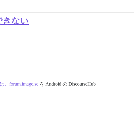
加できない
40）は、forum.image.sc
を Android の DiscourseHub