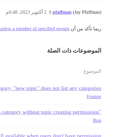
(Jay Pfaffman)
pfaffman
8
2 أكتوبر 2023، 6:48م
ربما تأكد من أن
 unless a member of specified groups
الموضوعات ذات الصلة
الموضوع
egory, "new topic" does not list any categories
Feature
"Why Not Create a topic?" in category without topic creating permissions
Bug
ll available when users don't have permission