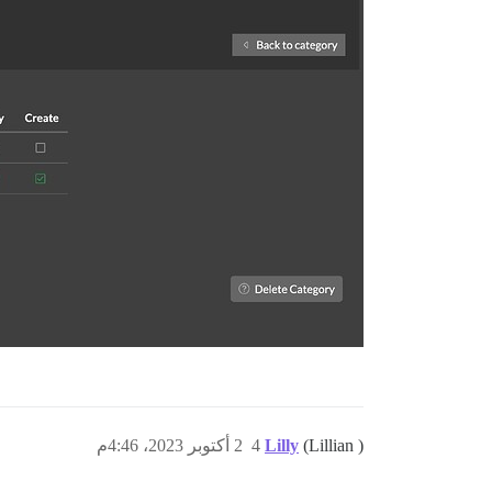
(Lillian )
Lilly
4
2 أكتوبر 2023، 4:46م