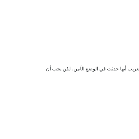
 للمُعالج المخصص. أعمل مع Pavilion لحل هذه المشكلة. من الغريب أنها حدثت في الوضع الآمن، لكن يجب أن