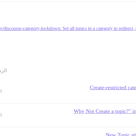
/discourse-category-lockdown: Set all topics in a category to redirect,
الرد
Create-restricted cat
3
3
New Topic sti