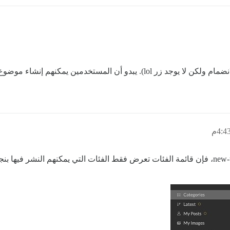
لقد رأيت الموضوع المتعلق به في منتداك (حاولت الانضمام ولكن لا يوجد زر lol)
حسنًا، هذا مثير للاهتمام. إذا ذهبت مباشرة إلى /new-topic، فإن قائمة الفئات تعرض فقط الفئات ال