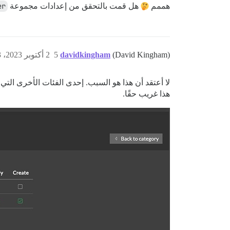
هممم
هل قمت بالتحقق من إعدادات مجموعة
er
(David Kingham)
davidkingham
5
2 أكتوبر 2023، 4:53م
لا أعتقد أن هذا هو السبب. إحدى الفئات الأخرى الت
هذا غريب حقًا.