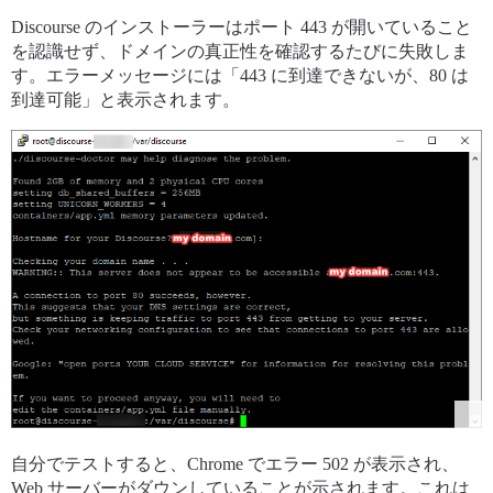
Discourse のインストーラーはポート 443 が開いていること
を認識せず、ドメインの真正性を確認するたびに失敗しま
す。エラーメッセージには「443 に到達できないが、80 は
到達可能」と表示されます。
自分でテストすると、Chrome でエラー 502 が表示され、
Web サーバーがダウンしていることが示されます。これは