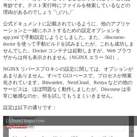
奇妙です。テスト実行時にファイルを検索しているなどの
理由があるのでしょう ¯\_(ツ)_/¯
公式ドキュメントに記載されているように、他のアプリケ
ーションと一緒にホストするための設定オプションを
app.yml で手動設定しようとしました。また、./discourse-
doctor を使って手動ビルドを試みましたが、これも成功しま
せんでした。Docker コンテナは起動しますが、Web ブラウ
ザからは何も表示されません（NGINX エラー 502）。
NGINX リバースプロキシの設定に関しては、オプションが
あまりありません。すべて GUI ベースで、プロセスが簡素
化されています。Bitwarden、NextCloud、Restya などの他の
サービスは、ほぼ問題なく動作しましたが、Discourse は非
常に敏感なのか、何を試してもうまくいきません。
設定は以下の通りです：
[Album] imgur.com