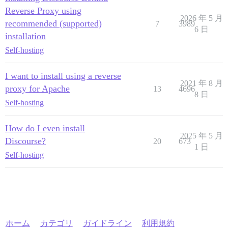
Reverse Proxy using
2026 年 5 月
recommended (supported)
7
3989
6 日
installation
Self-hosting
I want to install using a reverse
2021 年 8 月
proxy for Apache
13
4696
8 日
Self-hosting
How do I even install
2025 年 5 月
Discourse?
20
673
1 日
Self-hosting
ホーム
カテゴリ
ガイドライン
利用規約