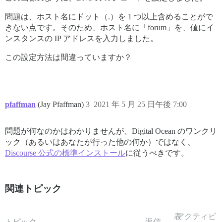
問題は、ホスト名にドット（.）を 1 つ以上含めることがで
きない点です。そのため、ホスト名に「forum」を、値にイ
ンスタンスの IP アドレスを入力しました。
この設定方法は間違っていますか？
pfaffman
(Jay Pfaffman)
3
2021 年 5 月 25 日午後 7:00
問題が何なのかはわかりませんが、Digital Ocean のワンクリ
ック（あるいはあなたが行った他の何か）ではなく、
Discourse 公式の標準インストール
に従うべきです。
関連トピック
表
アクティビ
トピック
返信