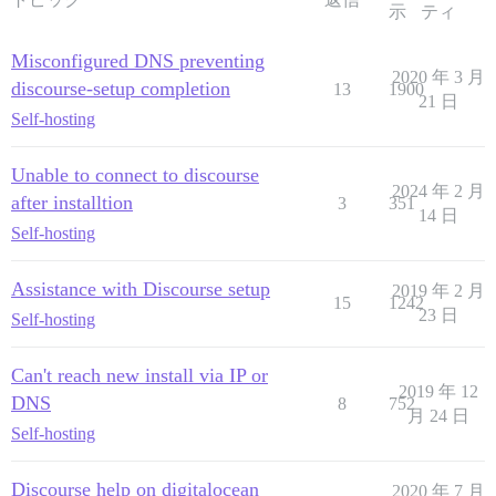
示
ティ
Misconfigured DNS preventing
2020 年 3 月
discourse-setup completion
13
1900
21 日
Self-hosting
Unable to connect to discourse
2024 年 2 月
after installtion
3
351
14 日
Self-hosting
Assistance with Discourse setup
2019 年 2 月
15
1242
23 日
Self-hosting
Can't reach new install via IP or
2019 年 12
DNS
8
752
月 24 日
Self-hosting
Discourse help on digitalocean
2020 年 7 月