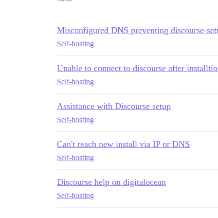
Misconfigured DNS preventing discourse-set
Self-hosting
Unable to connect to discourse after installti
Self-hosting
Assistance with Discourse setup
Self-hosting
Can't reach new install via IP or DNS
Self-hosting
Discourse help on digitalocean
Self-hosting