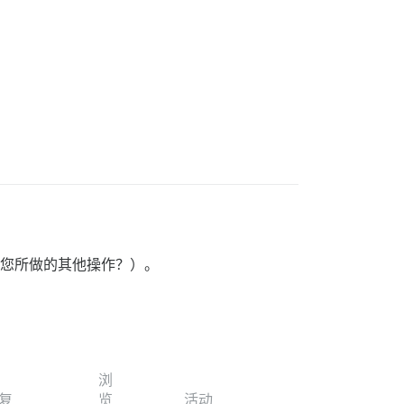
（或者您所做的其他操作？）。
浏
复
览
活动