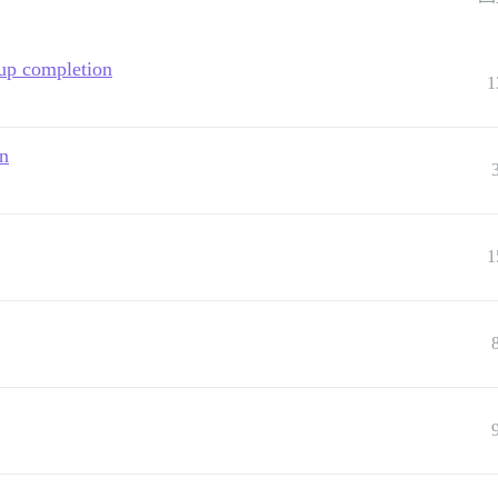
up completion
1
on
1