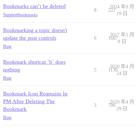
Bookmarks can’t be deleted
2024 年9 月
8
222
19 日
Support
bookmarks
Bookmarking a topic doesn't
2017 年5 月
update the post controls
6
1687
9 日
Bug
Bookmark shortcut `b` does
2020 年4 月
nothing
5
1130
24 日
Bug
Bookmark Icon Reamains In
PM After Deleting The
2020 年4 月
3
700
Bookmark
29 日
Bug