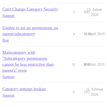
Can't Change Category Security
15. Januar
3
890
2020
Support
Unable to set up permissions on
parent/subcategory
4
1140
9. April 2019
Bug
Maincategory with
"Subcategory permissions
cannot be less restrictive than
11
808
8. März 2019
parent's" error
Support
Category settings broken
11. Februar
6
232
2026
Support