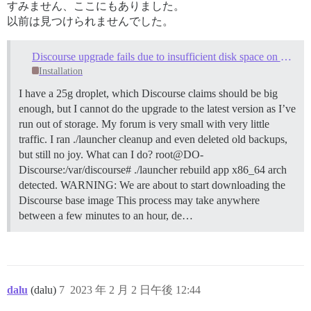
すみません、ここにもありました。
以前は見つけられませんでした。
Discourse upgrade fails due to insufficient disk space on 25G droplet
Installation
I have a 25g droplet, which Discourse claims should be big
enough, but I cannot do the upgrade to the latest version as I’ve
run out of storage. My forum is very small with very little
traffic. I ran ./launcher cleanup and even deleted old backups,
but still no joy. What can I do? root@DO-
Discourse:/var/discourse# ./launcher rebuild app x86_64 arch
detected. WARNING: We are about to start downloading the
Discourse base image This process may take anywhere
between a few minutes to an hour, de…
dalu
(dalu)
7
2023 年 2 月 2 日午後 12:44