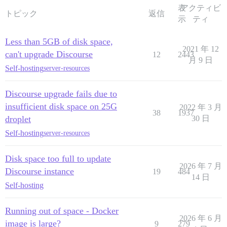
表
アクティビ
トピック
返信
示
ティ
Less than 5GB of disk space,
2021 年 12
can't upgrade Discourse
12
2443
月 9 日
Self-hosting
server-resources
Discourse upgrade fails due to
insufficient disk space on 25G
2022 年 3 月
38
1937
droplet
30 日
Self-hosting
server-resources
Disk space too full to update
2026 年 7 月
Discourse instance
19
484
14 日
Self-hosting
Running out of space - Docker
2026 年 6 月
image is large?
9
279