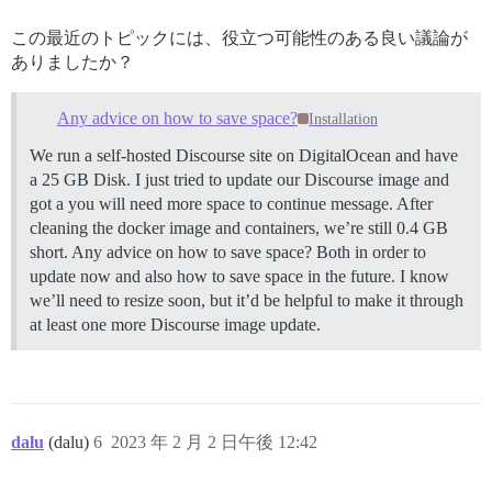
この最近のトピックには、役立つ可能性のある良い議論が
ありましたか？
Any advice on how to save space?
Installation
We run a self-hosted Discourse site on DigitalOcean and have
a 25 GB Disk. I just tried to update our Discourse image and
got a you will need more space to continue message. After
cleaning the docker image and containers, we’re still 0.4 GB
short. Any advice on how to save space? Both in order to
update now and also how to save space in the future. I know
we’ll need to resize soon, but it’d be helpful to make it through
at least one more Discourse image update.
dalu
(dalu)
6
2023 年 2 月 2 日午後 12:42