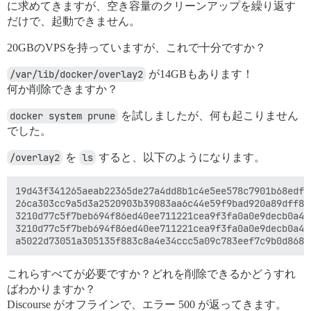
に求めてきますが、空き容量のクリーンアップを繰り返す
だけで、起動できません。
20GBのVPSを持っていますが、これで十分ですか？
/var/lib/docker/overlay2
が14GBもあります！
何か削除できますか？
docker system prune
を試しましたが、何も起こりません
でした。
/overlay2
を
ls
すると、以下のようになります。
19d43f341265aeab22365de27a4dd8b1c4e5ee578c7901b68edf0
26ca303cc9a5d3a2520903b39083aa6c44e59f9bad920a89dff8a
3210d77c5f7beb694f86ed40ee711221cea9f3fa0a0e9decb0a42
3210d77c5f7beb694f86ed40ee711221cea9f3fa0a0e9decb0a42
これらすべてが必要ですか？どれを削除できるかどうすれ
ばわかりますか？
Discourse がオフラインで、エラー 500 が返ってきます。