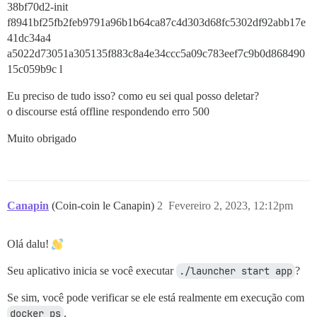
38bf70d2-init
f8941bf25fb2feb9791a96b1b64ca87c4d303d68fc5302df92abb17e
41dc34a4
a5022d73051a305135f883c8a4e34ccc5a09c783eef7c9b0d868490
15c059b9c l
Eu preciso de tudo isso? como eu sei qual posso deletar?
o discourse está offline respondendo erro 500
Muito obrigado
Canapin
(Coin-coin le Canapin)
2
Fevereiro 2, 2023, 12:12pm
Olá dalu!
Seu aplicativo inicia se você executar
./launcher start app
?
Se sim, você pode verificar se ele está realmente em execução com
docker ps
.