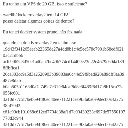
Eu tenho um VPS de 20 GB, isso é suficiente?
/var/lib/docker/overlay2 tem 14 GB!!
posso deletar algumas coisas de dentro?
Eu tentei docker system prune, não fez nada
quando eu dou ls /overlay2 eu tenho isso
19d43f341265aeab22365de27a4dd8b1c4e5ee578c7901b68edf021
03c21dbb6
acfc9065c8d50e1ad0ab7be49b774cd14409e23d22e4679e604a189
8ffbffea1
26ca303cc9a5d3a2520903b39083aa6c44e59f9bad920a89dff8aa39
487e8d2b
b0ab505b1163d0a7a749e7e31fe64caf8d8c8f489f6d17a8b15ca72a
055fc601
3210d77c5f7beb694f86ed40ee711221cea9f3fa0a0e9decb0a42275
38bf70d2
c61c99cb191068c612cd7794d38af1d7e09439233e697de57550197
778d3c944
3210d77c5f7beb694f86ed40ee711221cea9f3fa0a0e9decb0a42275