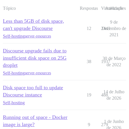
Tópico
Respostas
Visualizações
Atividade
Less than 5GB of disk space,
9 de
can't upgrade Discourse
12
2443
Dezembro de
2021
Self-hosting
server-resources
Discourse upgrade fails due to
insufficient disk space on 25G
30 de Março
38
1937
droplet
de 2022
Self-hosting
server-resources
Disk space too full to update
14 de Julho
Discourse instance
19
488
de 2026
Self-hosting
Running out of space - Docker
1 de Junho
image is large?
9
279
de 2026