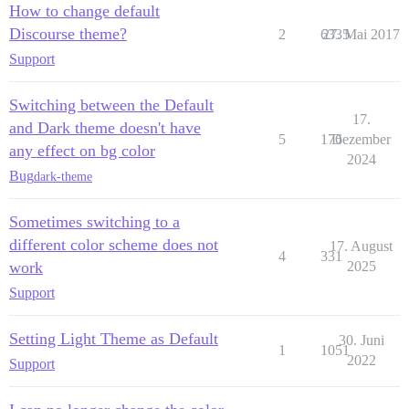
How to change default
Discourse theme?
2
6335
27. Mai 2017
Support
Switching between the Default
17.
and Dark theme doesn't have
5
176
Dezember
any effect on bg color
2024
Bug
dark-theme
Sometimes switching to a
different color scheme does not
17. August
4
331
work
2025
Support
Setting Light Theme as Default
30. Juni
1
1051
2022
Support