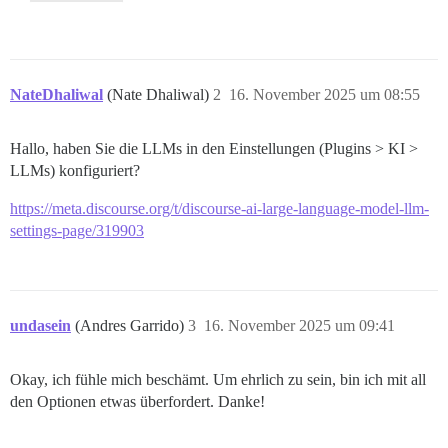
NateDhaliwal
(Nate Dhaliwal)
2
16. November 2025 um 08:55
Hallo, haben Sie die LLMs in den Einstellungen (Plugins > KI >
LLMs) konfiguriert?
https://meta.discourse.org/t/discourse-ai-large-language-model-llm-
settings-page/319903
undasein
(Andres Garrido)
3
16. November 2025 um 09:41
Okay, ich fühle mich beschämt. Um ehrlich zu sein, bin ich mit all
den Optionen etwas überfordert. Danke!