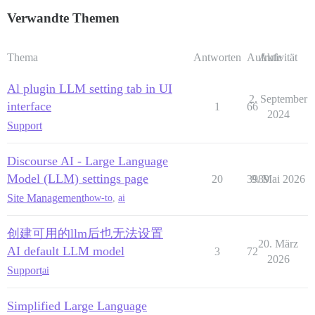
Verwandte Themen
Thema
Antworten
Aufrufe
Aktivität
Al plugin LLM setting tab in UI
2. September
interface
1
66
2024
Support
Discourse AI - Large Language
Model (LLM) settings page
20
3989
9. Mai 2026
Site Management
how-to
,
ai
创建可用的llm后也无法设置
20. März
AI default LLM model
3
72
2026
Support
ai
Simplified Large Language