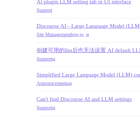
Al plugin LLM setting tab in UI interface
Support
Discourse AI - Large Language Model (LLM)
Site Management
how-to
,
ai
创建可用的llm后也无法设置 AI default LLM
Support
ai
Simplified Large Language Model (LLM) conf
Announcements
ai
Can't find Discourse AI and LLM settings
Support
ai