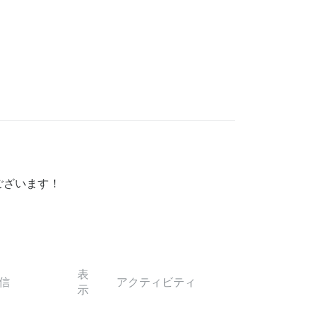
ございます！
表
信
アクティビティ
示