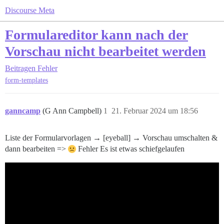
Discourse Meta
Formulareditor kann nach der
Vorschau nicht bearbeitet werden
Beitragen
Fehler
form-templates
ganncamp
(G Ann Campbell)
1
21. Februar 2024 um 18:56
Liste der Formularvorlagen → [eyeball] → Vorschau umschalten &
dann bearbeiten =>
Fehler Es ist etwas schiefgelaufen