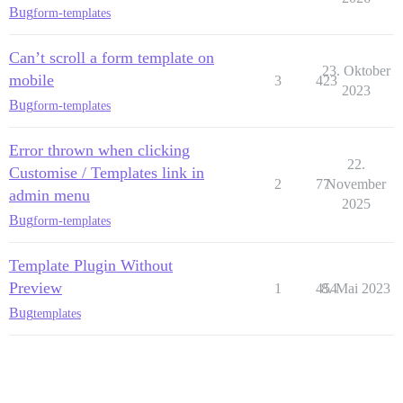
Bug
form-templates
Can’t scroll a form template on
23. Oktober
mobile
3
423
2023
Bug
form-templates
Error thrown when clicking
22.
Customise / Templates link in
2
77
November
admin menu
2025
Bug
form-templates
Template Plugin Without
Preview
1
454
8. Mai 2023
Bug
templates