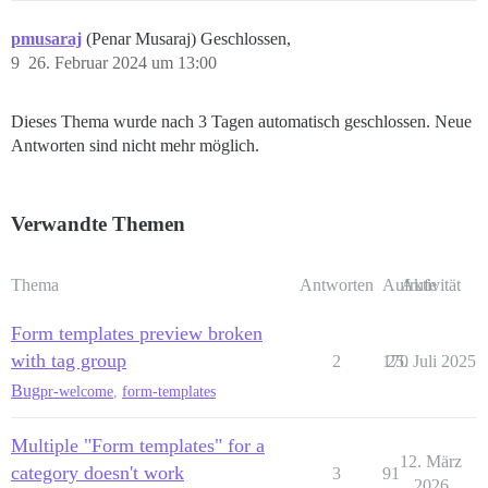
pmusaraj
(Penar Musaraj) Geschlossen,
9
26. Februar 2024 um 13:00
Dieses Thema wurde nach 3 Tagen automatisch geschlossen. Neue
Antworten sind nicht mehr möglich.
Verwandte Themen
Thema
Antworten
Aufrufe
Aktivität
Form templates preview broken
with tag group
2
170
25. Juli 2025
Bug
pr-welcome
,
form-templates
Multiple "Form templates" for a
12. März
category doesn't work
3
91
2026